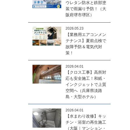
ウレタン防水と鉄部塗
装で雨漏り予防！（大
阪府堺市堺区）
2026.05.23
【業務用エアコンメン
テナンス】夏前点検で
故障予防＆電気代対
策！
2026.04.01
【クロス工事】高所対
応も安全施工！和紙・
インクジェットで上質
空間へ（兵庫県淡路
島・大型ホテル）
2026.04.01
【水まわり改修】キッ
チン・浴室の再生施工
（大阪｜マンション・