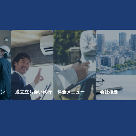
・
ョン
退去立ち会い
代行
料金メニュー
会社概要