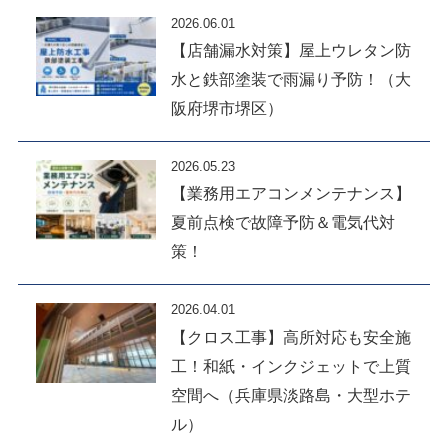
2026.06.01
【店舗漏水対策】屋上ウレタン防
水と鉄部塗装で雨漏り予防！（大
阪府堺市堺区）
2026.05.23
【業務用エアコンメンテナンス】
夏前点検で故障予防＆電気代対
策！
2026.04.01
【クロス工事】高所対応も安全施
工！和紙・インクジェットで上質
空間へ（兵庫県淡路島・大型ホテ
ル）