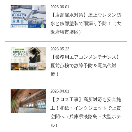
2026.06.01
【店舗漏水対策】屋上ウレタン防
水と鉄部塗装で雨漏り予防！（大
阪府堺市堺区）
2026.05.23
【業務用エアコンメンテナンス】
夏前点検で故障予防＆電気代対
策！
2026.04.01
【クロス工事】高所対応も安全施
工！和紙・インクジェットで上質
空間へ（兵庫県淡路島・大型ホテ
ル）