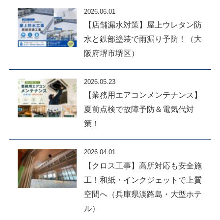
2026.06.01
【店舗漏水対策】屋上ウレタン防
水と鉄部塗装で雨漏り予防！（大
阪府堺市堺区）
2026.05.23
【業務用エアコンメンテナンス】
夏前点検で故障予防＆電気代対
策！
2026.04.01
【クロス工事】高所対応も安全施
工！和紙・インクジェットで上質
空間へ（兵庫県淡路島・大型ホテ
ル）