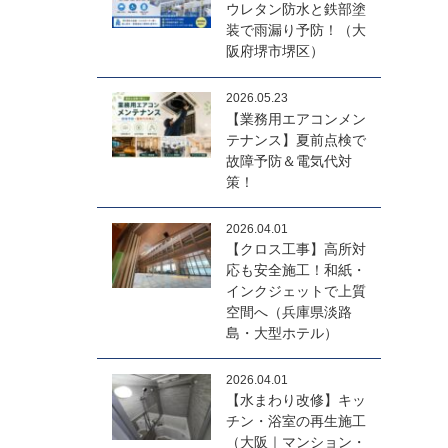
ウレタン防水と鉄部塗
装で雨漏り予防！（大
阪府堺市堺区）
2026.05.23
【業務用エアコンメン
テナンス】夏前点検で
故障予防＆電気代対
策！
2026.04.01
【クロス工事】高所対
応も安全施工！和紙・
インクジェットで上質
空間へ（兵庫県淡路
島・大型ホテル）
2026.04.01
【水まわり改修】キッ
チン・浴室の再生施工
（大阪｜マンション・