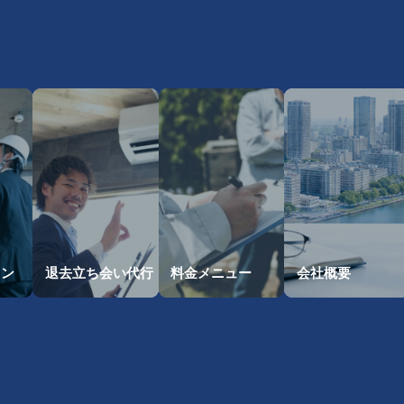
・
ョン
退去立ち会い
代行
料金メニュー
会社概要