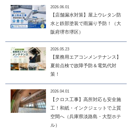
2026.06.01
【店舗漏水対策】屋上ウレタン防
水と鉄部塗装で雨漏り予防！（大
阪府堺市堺区）
2026.05.23
【業務用エアコンメンテナンス】
夏前点検で故障予防＆電気代対
策！
2026.04.01
【クロス工事】高所対応も安全施
工！和紙・インクジェットで上質
空間へ（兵庫県淡路島・大型ホテ
ル）