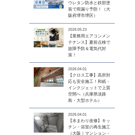
ウレタン防水と鉄部塗
装で雨漏り予防！（大
阪府堺市堺区）
2026.05.23
【業務用エアコンメン
テナンス】夏前点検で
故障予防＆電気代対
策！
2026.04.01
【クロス工事】高所対
応も安全施工！和紙・
インクジェットで上質
空間へ（兵庫県淡路
島・大型ホテル）
2026.04.01
【水まわり改修】キッ
チン・浴室の再生施工
（大阪｜マンション・