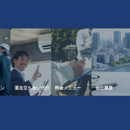
・
ョン
退去立ち会い
代行
料金メニュー
会社概要