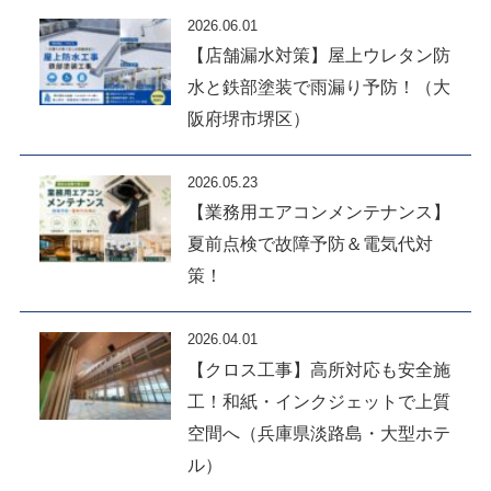
2026.06.01
【店舗漏水対策】屋上ウレタン防
水と鉄部塗装で雨漏り予防！（大
阪府堺市堺区）
2026.05.23
【業務用エアコンメンテナンス】
夏前点検で故障予防＆電気代対
策！
2026.04.01
【クロス工事】高所対応も安全施
工！和紙・インクジェットで上質
空間へ（兵庫県淡路島・大型ホテ
ル）