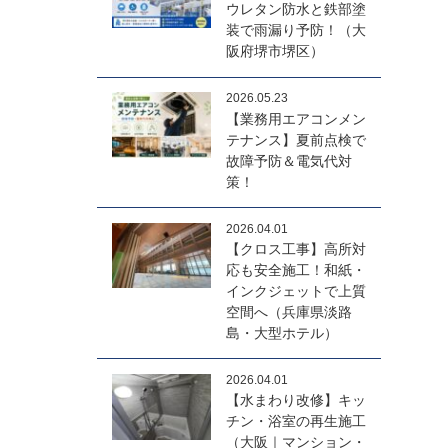
ウレタン防水と鉄部塗
装で雨漏り予防！（大
阪府堺市堺区）
2026.05.23
【業務用エアコンメン
テナンス】夏前点検で
故障予防＆電気代対
策！
2026.04.01
【クロス工事】高所対
応も安全施工！和紙・
インクジェットで上質
空間へ（兵庫県淡路
島・大型ホテル）
2026.04.01
【水まわり改修】キッ
チン・浴室の再生施工
（大阪｜マンション・