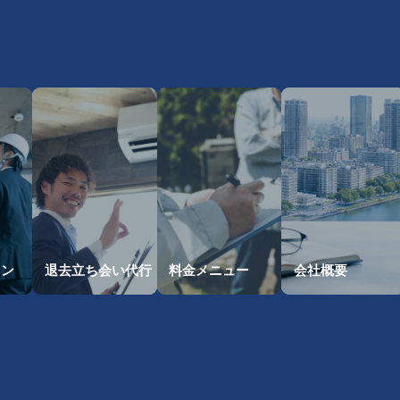
・
ョン
退去立ち会い
代行
料金メニュー
会社概要