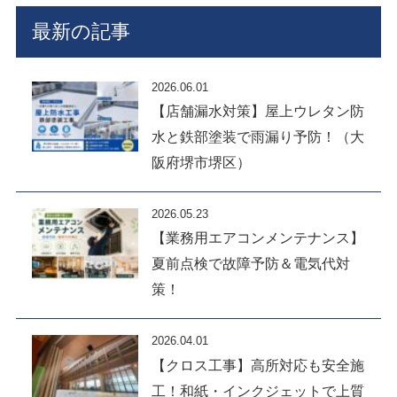
最新の記事
2026.06.01
【店舗漏水対策】屋上ウレタン防
水と鉄部塗装で雨漏り予防！（大
阪府堺市堺区）
2026.05.23
【業務用エアコンメンテナンス】
夏前点検で故障予防＆電気代対
策！
2026.04.01
【クロス工事】高所対応も安全施
工！和紙・インクジェットで上質