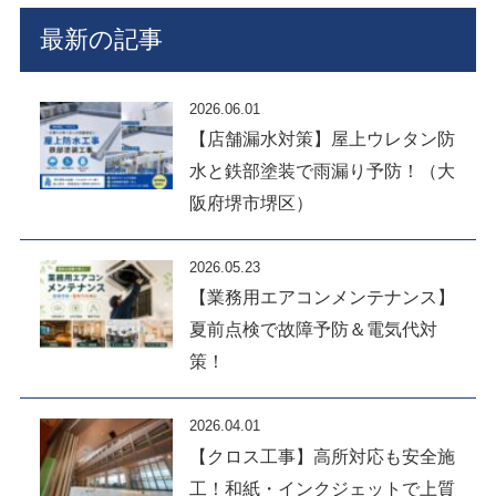
最新の記事
2026.06.01
【店舗漏水対策】屋上ウレタン防
水と鉄部塗装で雨漏り予防！（大
阪府堺市堺区）
2026.05.23
【業務用エアコンメンテナンス】
夏前点検で故障予防＆電気代対
策！
2026.04.01
【クロス工事】高所対応も安全施
工！和紙・インクジェットで上質