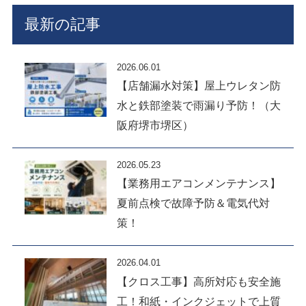
最新の記事
2026.06.01
【店舗漏水対策】屋上ウレタン防
水と鉄部塗装で雨漏り予防！（大
阪府堺市堺区）
2026.05.23
【業務用エアコンメンテナンス】
夏前点検で故障予防＆電気代対
策！
2026.04.01
【クロス工事】高所対応も安全施
工！和紙・インクジェットで上質