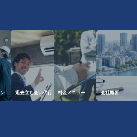
・
ョン
退去立ち会い
代行
料金メニュー
会社概要