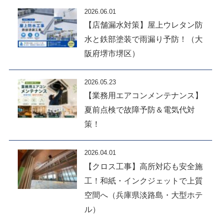
2026.06.01
【店舗漏水対策】屋上ウレタン防
水と鉄部塗装で雨漏り予防！（大
阪府堺市堺区）
2026.05.23
【業務用エアコンメンテナンス】
夏前点検で故障予防＆電気代対
策！
2026.04.01
【クロス工事】高所対応も安全施
工！和紙・インクジェットで上質
空間へ（兵庫県淡路島・大型ホテ
ル）