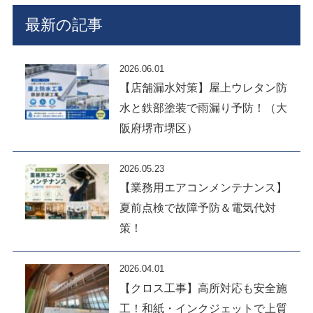
最新の記事
2026.06.01
【店舗漏水対策】屋上ウレタン防
水と鉄部塗装で雨漏り予防！（大
阪府堺市堺区）
2026.05.23
【業務用エアコンメンテナンス】
夏前点検で故障予防＆電気代対
策！
2026.04.01
【クロス工事】高所対応も安全施
工！和紙・インクジェットで上質